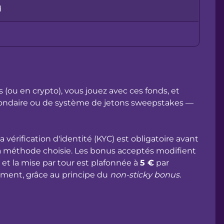
d
 (ou en crypto), vous jouez avec ces fonds, et
secondaire ou de système de jetons sweepstakes —
a vérification d'identité (KYC) est obligatoire avant
 la méthode choisie. Les bonus acceptés modifient
, et la mise par tour est plafonnée à
5 €
par
moment, grâce au principe du
non-sticky bonus
.