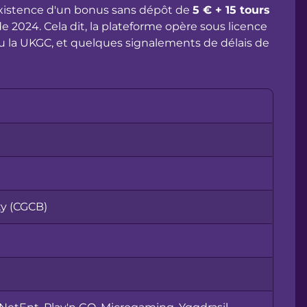
l'existence d'un bonus sans dépôt de
5 € + 15 tours
 2024. Cela dit, la plateforme opère sous licence
ou la UKGC, et quelques signalements de délais de
y (CGCB)