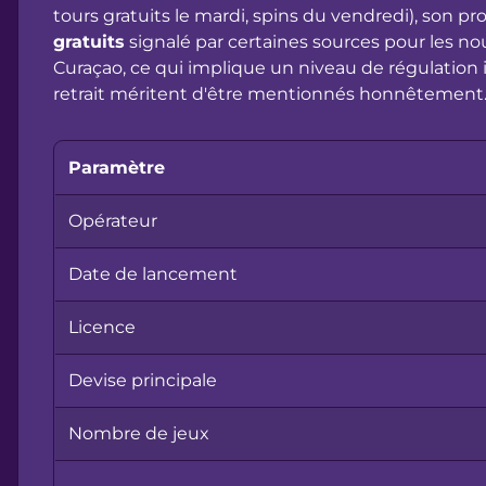
tours gratuits le mardi, spins du vendredi), son 
Outils de Jeu Responsable
gratuits
signalé par certaines sources pour les no
Ce que Disent les Joueurs : Points Positifs, Négatifs 
Curaçao, ce qui implique un niveau de régulation 
retrait méritent d'être mentionnés honnêtement
À Qui Julius Casino Convient-il Vraiment ?
Paramètre
Opérateur
Date de lancement
Licence
Devise principale
Nombre de jeux